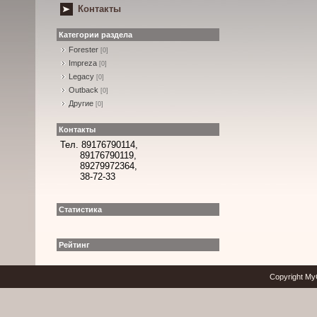
Контакты
Категории раздела
Forester
[0]
Impreza
[0]
Legacy
[0]
Outback
[0]
Другие
[0]
Контакты
Тел. 89176790114,
89176790119,
89279972364,
38-72-33
Статистика
Рейтинг
Copyright My