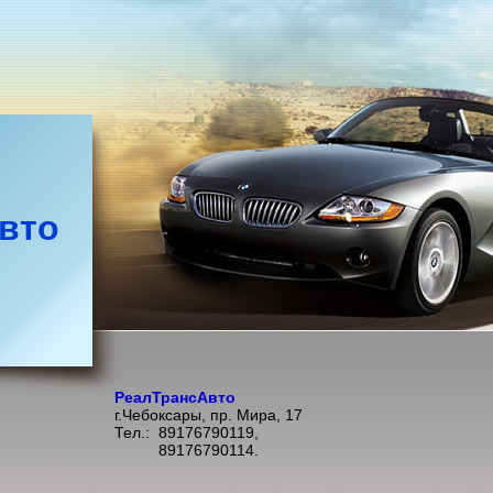
вто
РеалТрансАвто
г.Чебоксары, пр. Мира, 17
Тел.: 89176790119,
89176790114.