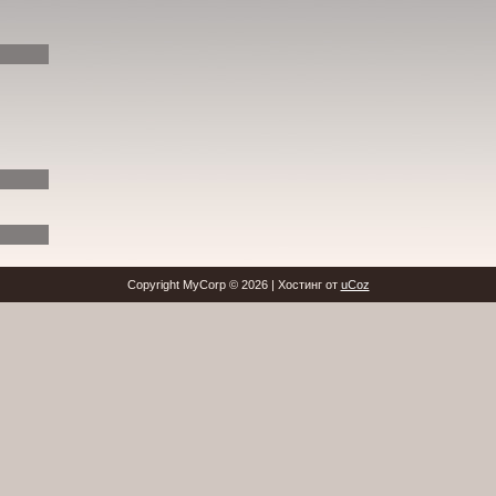
Copyright MyCorp © 2026
|
Хостинг от
uCoz