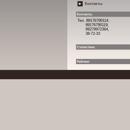
Контакты
Контакты
Тел. 89176790114,
89176790119,
89279972364,
38-72-33
Статистика
Рейтинг