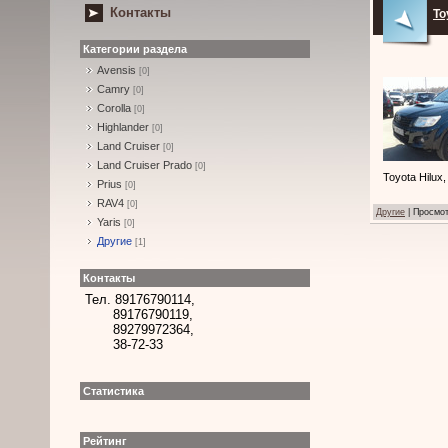
Контакты
To
Категории раздела
Avensis
[0]
Camry
[0]
Corolla
[0]
Highlander
[0]
Land Cruiser
[0]
Land Cruiser Prado
[0]
Toyota Hilux
Prius
[0]
RAV4
[0]
Другие
|
Просмот
Yaris
[0]
Другие
[1]
Контакты
Тел. 89176790114,
89176790119,
89279972364,
38-72-33
Статистика
Рейтинг