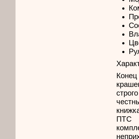
Ко
Пр
Со
Вл
Цв
Ру
Харак
Конец
краше
строг
честн
книжк
ПТС 
компл
непри