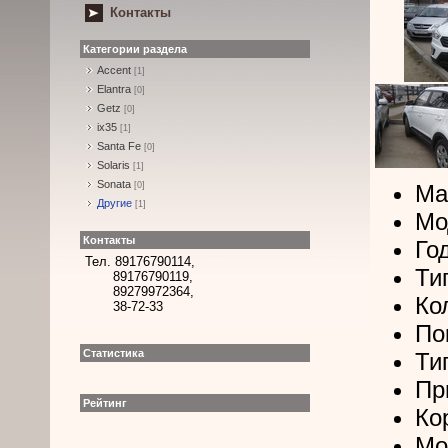
Контакты
Категории раздела
Accent
[1]
Elantra
[0]
Getz
[0]
ix35
[1]
Santa Fe
[0]
Solaris
[1]
Sonata
[0]
Ма
Другие
[1]
Мо
Контакты
Го
Тел. 89176790114,
Ти
89176790119,
89279972364,
Ко
38-72-33
По
Статистика
Ти
Пр
Рейтинг
Ко
Мо